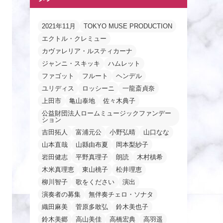
2021年11月
TOKYO MUSE PRODUCTION
エクトル・クレミュー
カヴァレリア・ルスティカーナ
ジャンニ・スキッキ
ハムレット
ファゴット
フルート
ヘンデル
ユリディス
ロッシーニ
一龍斎貞奈
上田市
亀山泰地
佐々木典子
公益財団法人ロームミュージックファンデー
ション
吉田拓人
富浦元公
小野弘晴
山口なな
山本直哉
山縣由布夏
岡本梨紗子
岩田健志
平野真理子
朗読
木村槙希
木米真理恵
東山桃子
松井理恵
柳川智子
歌をください
演出
演奏者の募集
無伴奏チェロ・ソナタ
織田麻美
菅原多敢弘
鈴木美也子
鈴木美郷
高山美佳
高橋宏典
高羽遥