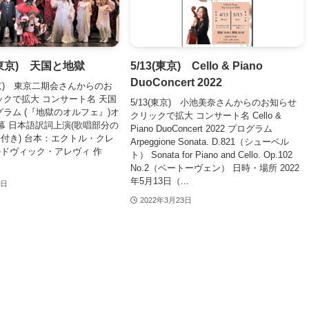
24(東京) 天国と地獄
5/13(東京) Cello & Piano
DuoConcert 2022
4(東京) 東京二期会さんからのお
ックで拡大 コンサート名 天国
5/13(東京) 小池美奈さんからのお知らせ
グラム (『地獄のオルフェ』)オ
クリックで拡大 コンサート名 Cello &
幕 日本語訳詞上演(歌唱部分の
Piano DuoConcert 2022 プログラム
付き) 台本：エクトル・クレ
Arpeggione Sonata. D.821（シューベル
ドヴィック・アレヴィ 作
ト） Sonata for Piano and Cello. Op.102
No.2（ベートーヴェン） 日時・場所 2022
年5月13日（...
7日
2022年3月23日