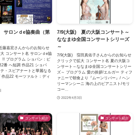
京) サロンｄe協奏曲（第
7/9(大阪) 夏の大阪コンサート～
ななまゆ全国コンサートシリーズ
～
) 近藤嘉宏さんからのお知らせ
大 コンサート名 サロンｄe協
7/9(大阪) 窪田真佑子さんからのお知らせ
）!! プログラム ショパン：ピ
クリックで拡大 コンサート名 夏の大阪コ
2番 へ短調 作品21 ショパ
ンサート～ななまゆ全国コンサートシリー
ンテ・スピアナートと華麗なる
ズ～ プログラム 愛の挨拶/エルガー ティフ
 作品22 モーツァルト：ディ
ァニーで朝食より『ムーンリバー』/ ヘン
リーマンシーニ 海の上のピアニスト/モリ
コー...
日
2022年4月3日
コンサート紹介
コンサート紹介