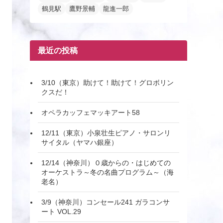
鶴見駅
鷹野景輔
龍進一郎
最近の投稿
3/10（東京）助けて！助けて！グロボリン
クスだ！
オペラカッフェマッキアート58
12/11（東京）小泉壮生ピアノ・サロンリ
サイタル（ヤマハ銀座）
12/14（神奈川）０歳からの・はじめての
オーケストラ～冬の名曲プログラム～（海
老名）
3/9（神奈川）コンセール241 ガラコンサ
ート VOL.29