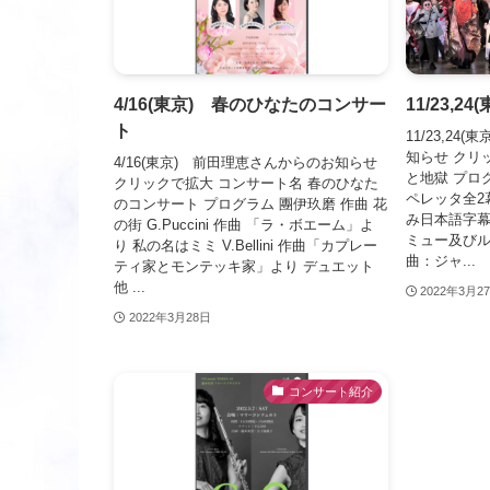
4/16(東京) 春のひなたのコンサー
11/23,
ト
11/23,2
知らせ クリ
4/16(東京) 前田理恵さんからのお知らせ
と地獄 プロ
クリックで拡大 コンサート名 春のひなた
ペレッタ全2
のコンサート プログラム 團伊玖磨 作曲 花
み日本語字幕
の街 G.Puccini 作曲 「ラ・ボエーム」よ
ミュー及びル
り 私の名はミミ V.Bellini 作曲「カプレー
曲：ジャ...
ティ家とモンテッキ家」より デュエット
他 ...
2022年3月2
2022年3月28日
コンサート紹介