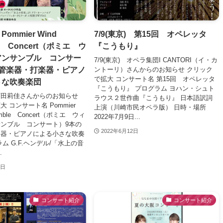
 Pommier Wind
7/9(東京) 第15回 オペレッタ
le Concert（ポミエ ウ
『こうもり』
アンサンブル コンサー
7/9(東京) オペラ集団I CANTORI（イ・カ
の管楽器・打楽器・ピアノ
ントーリ）さんからのお知らせ クリック
で拡大 コンサート名 第15回 オペレッタ
さな吹奏楽団
『こうもり』 プログラム ヨハン・シュト
) 町田莉佳さんからのお知らせ
ラウス２世作曲『こうもり』 日本語訳詞
 コンサート名 Pommier
上演（川崎市民オペラ版） 日時・場所
emble Concert（ポミエ ウィ
2022年7月9日...
ンブル コンサート）9本の
2022年6月12日
楽器・ピアノによる小さな吹奏
ム G.F.ヘンデル/「水上の音
.
3日
コンサート紹介
コンサート紹介