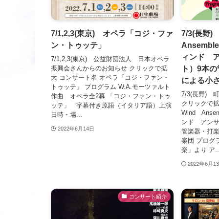
7/1,2,3(東京) オペラ「コジ・ファ
7/3(長野)
ン・トゥッテ」
Ansemb
ィンド 
7/1,2,3(東京) 公益財団法人 日本オペラ
ト）9本
振興会さんからのお知らせ クリックで拡
大 コンサート名 オペラ「コジ・ファン・
による小
トゥッテ」 プログラム W.A.モーツァルト
7/3(長野
作曲 オペラ全2幕 「コジ・ファン・トゥ
クリックで拡大
ッテ」 字幕付き原語（イタリア語）上演
Wind Ans
日時・場...
ンド アンサ
2022年6月14日
管楽器・打
楽団 プログラ
楽」より ア..
2022年6月1
コンサート紹介