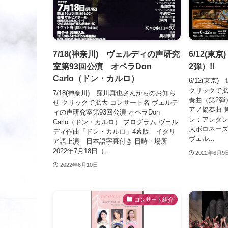
7/18(神奈川) ヴェルディの声研究
6/12(東
室第93回公演 オペラDon
2弾）!!
Carlo（ドン・カルロ）
6/12(東京
クリックで拡
7/18(神奈川) 窪川真也さんからのお知ら
奏曲（第2弾
せ クリックで拡大 コンサート名 ヴェルデ
アノ協奏曲 第
ィの声研究室第93回公演 オペラDon
ン：アンダ
Carlo（ドン・カルロ） プログラム ヴェル
大ボロネーズ
ディ作曲「ドン・カルロ」4幕版 イタリ
ヴェル...
ア語上演 日本語字幕付き 日時・場所
2022年7月18日（...
2022年6月9
2022年6月10日
コンサート紹介