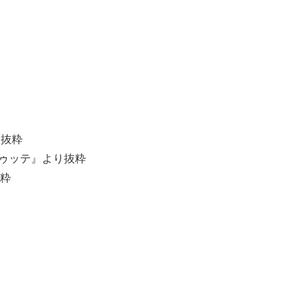
り抜粋
・トゥッテ』より抜粋
抜粋