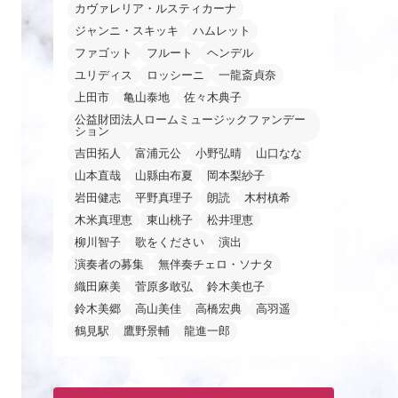
カヴァレリア・ルスティカーナ
ジャンニ・スキッキ
ハムレット
ファゴット
フルート
ヘンデル
ユリディス
ロッシーニ
一龍斎貞奈
上田市
亀山泰地
佐々木典子
公益財団法人ロームミュージックファンデー
ション
吉田拓人
富浦元公
小野弘晴
山口なな
山本直哉
山縣由布夏
岡本梨紗子
岩田健志
平野真理子
朗読
木村槙希
木米真理恵
東山桃子
松井理恵
柳川智子
歌をください
演出
演奏者の募集
無伴奏チェロ・ソナタ
織田麻美
菅原多敢弘
鈴木美也子
鈴木美郷
高山美佳
高橋宏典
高羽遥
鶴見駅
鷹野景輔
龍進一郎