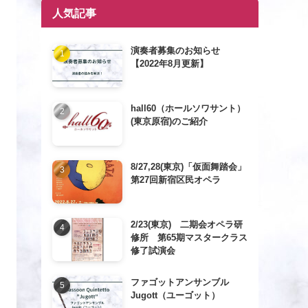
人気記事
演奏者募集のお知らせ
【2022年8月更新】
hall60（ホールソワサント）
(東京原宿)のご紹介
8/27,28(東京)「仮面舞踏会」
第27回新宿区民オペラ
2/23(東京) 二期会オペラ研
修所 第65期マスタークラス
修了試演会
ファゴットアンサンブル
Jugott（ユーゴット）