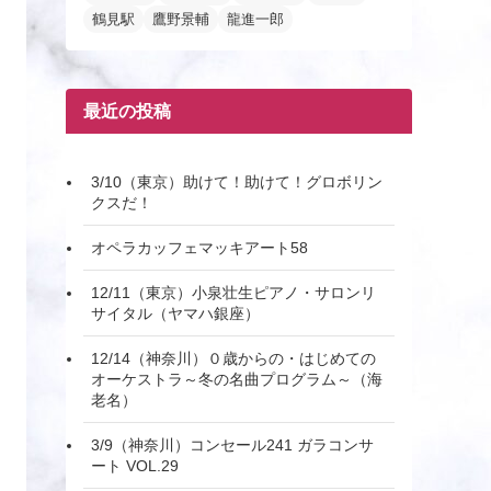
鶴見駅
鷹野景輔
龍進一郎
最近の投稿
3/10（東京）助けて！助けて！グロボリン
クスだ！
オペラカッフェマッキアート58
12/11（東京）小泉壮生ピアノ・サロンリ
サイタル（ヤマハ銀座）
12/14（神奈川）０歳からの・はじめての
オーケストラ～冬の名曲プログラム～（海
老名）
3/9（神奈川）コンセール241 ガラコンサ
ート VOL.29