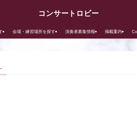
コンサートロビー
す
会場・練習場所を探す
演奏者募集情報
掲載案内
C
 –