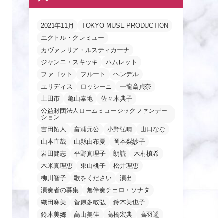
2021年11月
TOKYO MUSE PRODUCTION
エクトル・クレミュー
カヴァレリア・ルスティカーナ
ジャンニ・スキッキ
ハムレット
ファゴット
フルート
ヘンデル
ユリディス
ロッシーニ
一龍斎貞奈
上田市
亀山泰地
佐々木典子
公益財団法人ロームミュージックファンデー
ション
吉田拓人
富浦元公
小野弘晴
山口なな
山本直哉
山縣由布夏
岡本梨紗子
岩田健志
平野真理子
朗読
木村槙希
木米真理恵
東山桃子
松井理恵
柳川智子
歌をください
演出
演奏者の募集
無伴奏チェロ・ソナタ
織田麻美
菅原多敢弘
鈴木美也子
鈴木美郷
高山美佳
高橋宏典
高羽遥