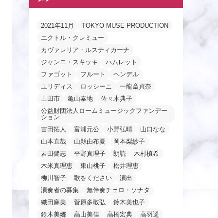
2021年11月
TOKYO MUSE PRODUCTION
エクトル・クレミュー
カヴァレリア・ルスティカーナ
ジャンニ・スキッキ
ハムレット
ファゴット
フルート
ヘンデル
ユリディス
ロッシーニ
一龍斎貞奈
上田市
亀山泰地
佐々木典子
公益財団法人ロームミュージックファンデー
ション
吉田拓人
富浦元公
小野弘晴
山口なな
山本直哉
山縣由布夏
岡本梨紗子
岩田健志
平野真理子
朗読
木村槙希
木米真理恵
東山桃子
松井理恵
柳川智子
歌をください
演出
演奏者の募集
無伴奏チェロ・ソナタ
織田麻美
菅原多敢弘
鈴木美也子
鈴木美郷
高山美佳
高橋宏典
高羽遥