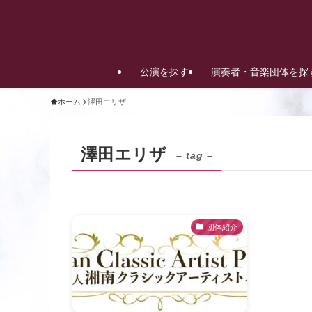
公演を探す
演奏者・音楽団体を探
ホーム
澤田エリザ
澤田エリザ
– tag –
団体紹介