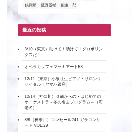
鶴見駅
鷹野景輔
龍進一郎
最近の投稿
3/10（東京）助けて！助けて！グロボリン
クスだ！
オペラカッフェマッキアート58
12/11（東京）小泉壮生ピアノ・サロンリ
サイタル（ヤマハ銀座）
12/14（神奈川）０歳からの・はじめての
オーケストラ～冬の名曲プログラム～（海
老名）
3/9（神奈川）コンセール241 ガラコンサ
ート VOL.29