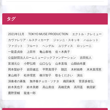
タグ
2021年11月
TOKYO MUSE PRODUCTION
エクトル・クレミュー
カヴァレリア・ルスティカーナ
ジャンニ・スキッキ
ハムレット
ファゴット
フルート
ヘンデル
ユリディス
ロッシーニ
一龍斎貞奈
上田市
亀山泰地
佐々木典子
公益財団法人ロームミュージックファンデーション
吉田拓人
富浦元公
小野弘晴
山口なな
山本直哉
山縣由布夏
岡本梨紗子
岩田健志
平野真理子
朗読
木村槙希
木米真理恵
東山桃子
松井理恵
柳川智子
歌をください
演出
演奏者の募集
無伴奏チェロ・ソナタ
織田麻美
菅原多敢弘
鈴木美也子
鈴木美郷
高山美佳
高橋宏典
高羽遥
鶴見駅
鷹野景輔
龍進一郎