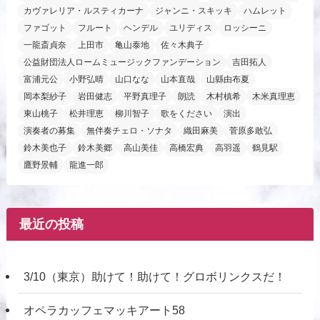
カヴァレリア・ルスティカーナ
ジャンニ・スキッキ
ハムレット
ファゴット
フルート
ヘンデル
ユリディス
ロッシーニ
一龍斎貞奈
上田市
亀山泰地
佐々木典子
公益財団法人ロームミュージックファンデーション
吉田拓人
富浦元公
小野弘晴
山口なな
山本直哉
山縣由布夏
岡本梨紗子
岩田健志
平野真理子
朗読
木村槙希
木米真理恵
東山桃子
松井理恵
柳川智子
歌をください
演出
演奏者の募集
無伴奏チェロ・ソナタ
織田麻美
菅原多敢弘
鈴木美也子
鈴木美郷
高山美佳
高橋宏典
高羽遥
鶴見駅
鷹野景輔
龍進一郎
最近の投稿
3/10（東京）助けて！助けて！グロボリンクスだ！
オペラカッフェマッキアート58