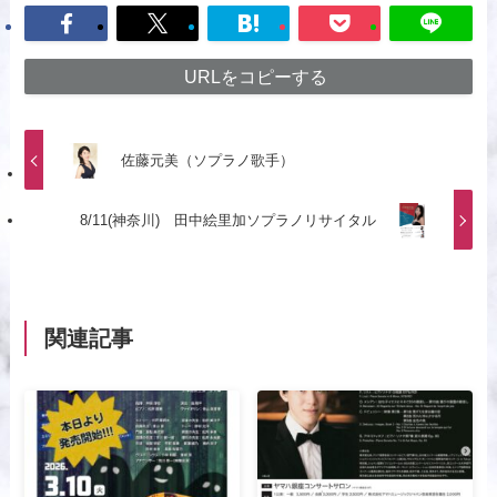
URLをコピーする
佐藤元美（ソプラノ歌手）
8/11(神奈川) 田中絵里加ソプラノリサイタル
関連記事