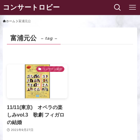
コンサートロビー
ホーム
富浦元公
富浦元公
– tag –
コンサート紹介
11/11(東京) オペラの楽
しみvol.3 歌劇 フィガロ
の結婚
2021年9月27日