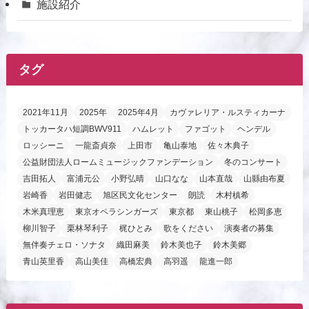
施設紹介
タグ
2021年11月
2025年
2025年4月
カヴァレリア・ルスティカーナ
トッカータハ短調BWV911
ハムレット
ファゴット
ヘンデル
ロッシーニ
一龍斎貞奈
上田市
亀山泰地
佐々木典子
公益財団法人ロームミュージックファンデーション
冬のコンサート
吉田拓人
富浦元公
小野弘晴
山口なな
山本直哉
山縣由布夏
岩崎香
岩田健志
旭区民文化センター
朗読
木村槙希
木米真理恵
東京オペラシンガーズ
東京都
東山桃子
松岡多恵
柳川智子
栗林琴利子
梶ひとみ
歌をください
演奏者の募集
無伴奏チェロ・ソナタ
織田麻美
鈴木美也子
鈴木美郷
青山英里香
高山美佳
高橋宏典
高羽遥
龍進一郎