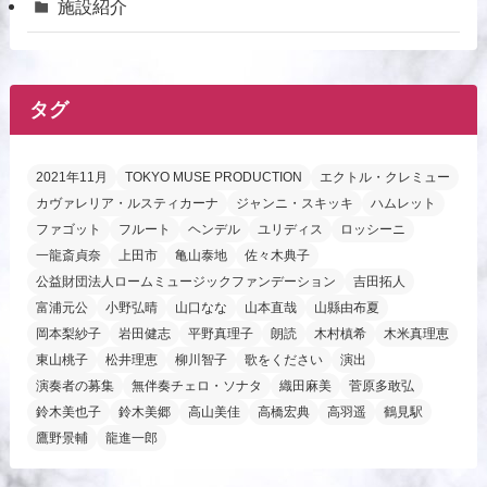
施設紹介
タグ
2021年11月
TOKYO MUSE PRODUCTION
エクトル・クレミュー
カヴァレリア・ルスティカーナ
ジャンニ・スキッキ
ハムレット
ファゴット
フルート
ヘンデル
ユリディス
ロッシーニ
一龍斎貞奈
上田市
亀山泰地
佐々木典子
公益財団法人ロームミュージックファンデーション
吉田拓人
富浦元公
小野弘晴
山口なな
山本直哉
山縣由布夏
岡本梨紗子
岩田健志
平野真理子
朗読
木村槙希
木米真理恵
東山桃子
松井理恵
柳川智子
歌をください
演出
演奏者の募集
無伴奏チェロ・ソナタ
織田麻美
菅原多敢弘
鈴木美也子
鈴木美郷
高山美佳
高橋宏典
高羽遥
鶴見駅
鷹野景輔
龍進一郎