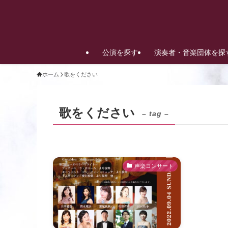
公演を探す
演奏者・音楽団体を探
ホーム
歌をください
歌をください
– tag –
声楽コンサート