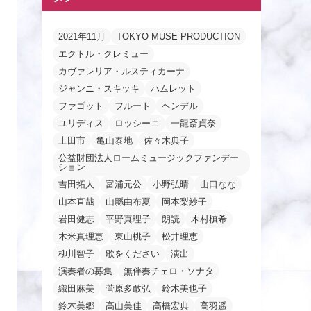
2021年11月
TOKYO MUSE PRODUCTION
エクトル・クレミュー
カヴァレリア・ルスティカーナ
ジャンニ・スキッキ
ハムレット
ファゴット
フルート
ヘンデル
ユリディス
ロッシーニ
一龍斎貞奈
上田市
亀山泰地
佐々木典子
公益財団法人ロームミュージックファンデー
ション
吉田拓人
富浦元公
小野弘晴
山口なな
山本直哉
山縣由布夏
岡本梨紗子
岩田健志
平野真理子
朗読
木村槙希
木米真理恵
東山桃子
松井理恵
柳川智子
歌をください
演出
演奏者の募集
無伴奏チェロ・ソナタ
織田麻美
菅原多敢弘
鈴木美也子
鈴木美郷
高山美佳
高橋宏典
高羽遥