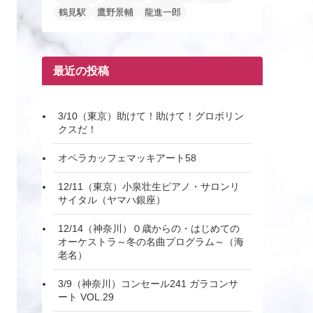
鶴見駅
鷹野景輔
龍進一郎
最近の投稿
3/10（東京）助けて！助けて！グロボリン
クスだ！
オペラカッフェマッキアート58
12/11（東京）小泉壮生ピアノ・サロンリ
サイタル（ヤマハ銀座）
12/14（神奈川）０歳からの・はじめての
オーケストラ～冬の名曲プログラム～（海
老名）
3/9（神奈川）コンセール241 ガラコンサ
ート VOL.29